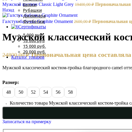
Брюки
Мужской костюм Classic Light Grey
Первоначальная ц
19400,00
₽
Рубашки
Назад
Джемпера
Футболки
Галстук-бабочка Graphite Ornament
Первоначальная це
2600,00
₽
Сертификаты
Мужской классический кос
5 000 руб.
10 000 руб
15 000 руб.
20 000 руб.
Первоначальная цена составляла 
24800,00
₽
Каталог товаров
Мужской классический костюм-тройка благородного camel оттен
Размер:
48
50
52
54
56
58
Количество товара Мужской классический костюм-тройка c
Записаться на примерку