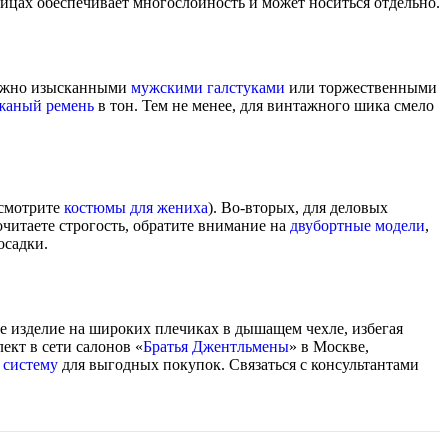
вицах обеспечивает многослойность и может носиться отдельно.
можно изысканными
мужскими галстуками
или торжественными
жаный ремень
в тон. Тем не менее, для винтажного шика смело
(смотрите
костюмы для жениха
). Во-вторых, для деловых
очитаете строгость, обратите внимание на
двубортные модели
,
осадки.
те изделие на широких плечиках в дышащем чехле, избегая
ект в сети салонов «
Братья Джентльмены
» в Москве,
 систему
для выгодных покупок. Связаться с консультантами