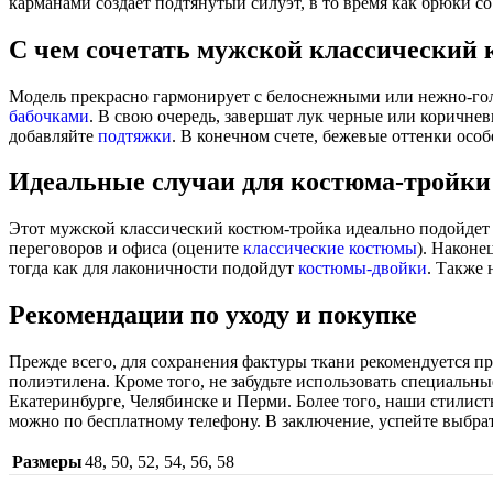
карманами создает подтянутый силуэт, в то время как брюки с
С чем сочетать мужской классический
Модель прекрасно гармонирует с белоснежными или нежно-го
бабочками
. В свою очередь, завершат лук черные или коричн
добавляйте
подтяжки
. В конечном счете, бежевые оттенки особ
Идеальные случаи для костюма-тройки
Этот мужской классический костюм-тройка идеально подойдет
переговоров и офиса (оцените
классические костюмы
). Наконе
тогда как для лаконичности подойдут
костюмы-двойки
. Также 
Рекомендации по уходу и покупке
Прежде всего, для сохранения фактуры ткани рекомендуется п
полиэтилена. Кроме того, не забудьте использовать специальны
Екатеринбурге, Челябинске и Перми. Более того, наши стилист
можно по бесплатному телефону. В заключение, успейте выбра
Размеры
48
,
50
,
52
,
54
,
56
,
58