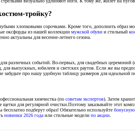
о стрелками визуально удлиняют ноги. К тому же, жилет на пуго
 костюм-тройку?
лубыми хлопковыми сорочками. Кроме того, дополнить образ 
евые оксфорды из нашей коллекции
мужской обуви
и стильный
ко
енно актуальны для весенне-летнего сезона.
 для различных событий. Во-первых, для свадебных церемоний 
ц, для выпускных, юбилеев и светских раутов. Если же вы предп
не забудьте про нашу удобную таблицу размеров для идеальной п
рофессиональная химчистка (по
советам экспертов
). Затем храни
е щетки для регулярной очистки.Поэтому заказывайте этот компл
ы бесплатно подберут образ! Обязательно используйте
бонусную
ть
новинки 2026 года
или стильные модели
по акции
.