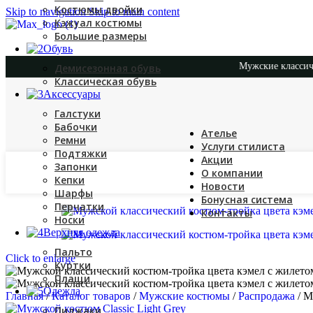
Костюмы двойки
Skip to navigation
Skip to main content
Кэжуал костюмы
Большие размеры
Обувь
Мужские классические костю
Демисезонная обувь
Классическая обувь
Аксессуары
Галстуки
Бабочки
Ателье
Ремни
Услуги стилиста
Подтяжки
Акции
Запонки
О компании
Кепки
Новости
Шарфы
Бонусная система
Перчатки
Контакты
Носки
Верхняя одежда
Пальто
Click to enlarge
Куртки
Плащи
Одежда
Главная
/
Каталог товаров
/
Мужские костюмы
/
Распродажа
/
М
Пиджаки