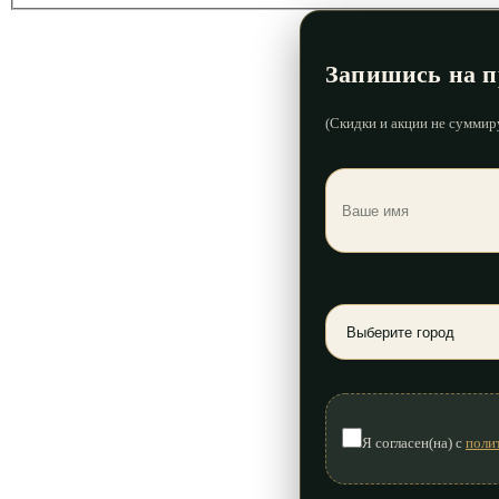
Запишись на п
(Скидки и акции не суммир
Я согласен(на) с
поли