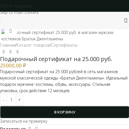
Муж
Skip to navigation
Skip to main content
Click to enlarge
Главная
/
Каталог товаров
/
Сертификаты
Подарочный сертификат на 25.000 руб.
25000,00
₽
Подарочный сертификат на 25 000 рублей в сеть магазинов
мужской классической одежды «Братья Джентльмены». Идеальный
подарок мужчине: костюмы, обувь, аксессуары. Стильная
упаковка, срок действия 12 месяцев.
В КОРЗИНУ
Записаться на примерку
Поделиться: