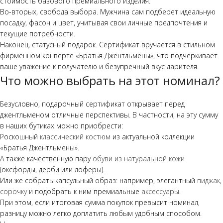
стоимость базового премиального изделия.
Во-вторых, свобода выбора. Мужчина сам подберет идеальную
посадку, фасон и цвет, учитывая свои личные предпочтения и
текущие потребности.
Наконец, статусный подарок. Сертификат вручается в стильном
фирменном конверте «Братья Джентльмены», что подчеркивает
ваше уважение к получателю и безупречный вкус дарителя.
Что можно выбрать на этот номинал?
Безусловно, подарочный сертификат открывает перед
джентльменом отличные перспективы. В частности, на эту сумму
в наших бутиках можно приобрести:
Роскошный
классический костюм
из актуальной коллекции
«Братья Джентльмены».
А также качественную пару
обуви из натуральной кожи
(оксфорды, дерби или лоферы).
Или же собрать капсульный образ: например, элегантный
пиджак
,
сорочку
и подобрать к ним премиальные
аксессуары
.
При этом, если итоговая сумма покупок превысит номинал,
разницу можно легко доплатить любым удобным способом.