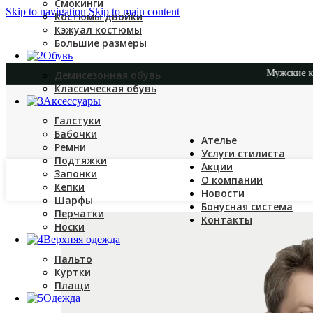
Смокинги
Skip to navigation
Skip to main content
Костюмы двойки
Кэжуал костюмы
Большие размеры
Обувь
Мужские классические 
Демисезонная обувь
Классическая обувь
Аксессуары
Галстуки
Бабочки
Ателье
Ремни
Услуги стилиста
Подтяжки
Акции
Запонки
О компании
Кепки
Новости
Шарфы
Бонусная система
Перчатки
Контакты
Носки
Верхняя одежда
Пальто
Куртки
Плащи
Одежда