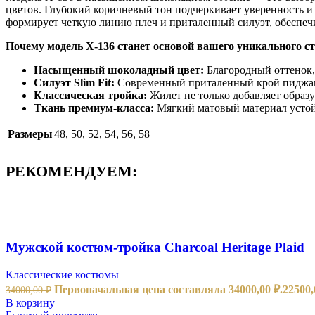
цветов. Глубокий коричневый тон подчеркивает уверенность и
формирует четкую линию плеч и приталенный силуэт, обеспечи
Почему модель Х-136 станет основой вашего уникального с
Насыщенный шоколадный цвет:
Благородный оттенок,
Силуэт Slim Fit:
Современный приталенный крой пиджака
Классическая тройка:
Жилет не только добавляет образу
Ткань премиум-класса:
Мягкий матовый материал устой
Размеры
48
,
50
,
52
,
54
,
56
,
58
РЕКОМЕНДУЕМ:
Мужской костюм-тройка Charcoal Heritage Plaid
Классические костюмы
Первоначальная цена составляла 34000,00 ₽.
22500
34000,00
₽
В корзину