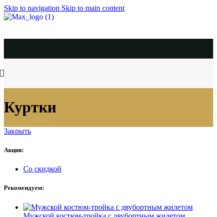
Skip to navigation
Skip to main content
Мужс
Куртки
Закрыть
Акция:
Со скидкой
Рекомендуем:
Мужской костюм-тройка с двубортным жилетом